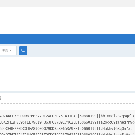
搜索
搜
索
层
A02AACE729D0B676B2770E2AE03D761491FAF|50660199||bb1mmclz32gsq8lx
B5A2FE2F8E95FEE79619F363FCB7B9174C2ED|50660199||a2pcc09zlmedrh9d
69DCF0F770DC0DFA89C0D029DDB580653A9EB|50660199||d4akkvl68q0n7xlf