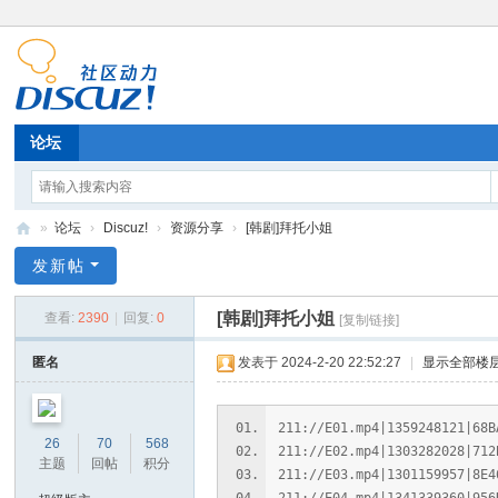
论坛
»
论坛
›
Discuz!
›
资源分享
›
[韩剧]拜托小姐
11
发新帖
52
[韩剧]拜托小姐
查看:
2390
|
回复:
0
[复制链接]
11
匿名
发表于 2024-2-20 22:52:27
|
显示全部楼
211://E01.mp4|1359248121|68B
26
70
568
211://E02.mp4|1303282028|712
主题
回帖
积分
211://E03.mp4|1301159957|8E4