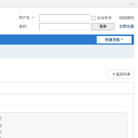
切
换
用户名
自动登录
找回密码
到
窄
密码
立即注册
登录
版
快捷导航
返回列表
7
g
z