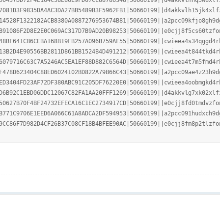
D0437DD72F4E164C58E86E9FD07CC88786348|50660199||d4akkvlhnq5w8xlf
7081D3F9835DA4AC3DA27BB5489B3F5962FB1|50660199||d4akkvlh15jk4xlf
14528F1322182ACB8380A0887276953674B81|50660199||a2pcc09kfjo8gh9d
B91086F2D8E2E0C069AC317D7B9AD20B98253|50660199||e0cjj8f5cs60tzfo
48BF641CB6CEBA168B19FB257A096B759AF55|50660199||cwieea4s34qggd4r
13B2D4E90556BB2811D861BB1524B4D491212|50660199||cwieea4t844tkd4r
6079716C63C7A5246AC5EA1EF88D882C6564D|50660199||cwieea4t7m5fmd4r
F478D623404C88ED6024102BD822A79B66C43|50660199||a2pcc09ae4z23h9d
ED3404FD23AF72DF380ABC91C205DF76220E0|50660199||cwieea4oobmgkd4r
D6B92C1EBD06DDC12067C82FA1AA20FFF1269|50660199||d4akkvlg7xk02xlf
50627B70F4BF24732EFECA16C1EC2734917CD|50660199||e0cjj8fd0tmdvzfo
B771C9706E1EED6A066C61A8ADCA2DF594953|50660199||a2pcc091hudxch9d
9CC86F7D982D4CF26B37C08CF18B4BFEE90AC|50660199||e0cjj8fm8p2tlzfo