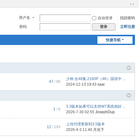
切
换
用户名
自动登录
找回密码
到
窄
密码
立即注册
登录
版
快捷导航
少帅.全48集.2160P（4K）国语中 ...
47
/ 96
2024-12-13 19:43
xaai
3.3版本如果可以支持W7系统就好 ...
1
/ 8
2026-7-30 02:55
JosephDup
上传代理更新到3.5版本
12
/ 193
2026-4-3 11:40
月光下