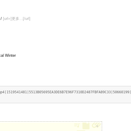
/
[url=]更多...[/url]
l Winter
519541481|5513B05695EA3DE6B7E96F7310D2487FBFA89C33|50660199|
×