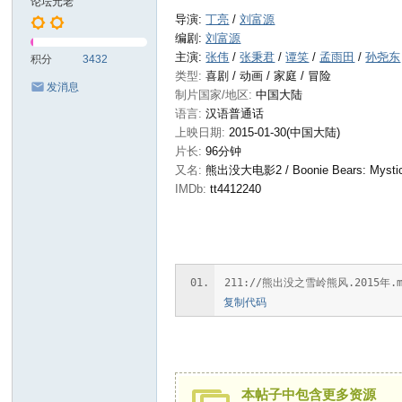
论坛元老
导演:
丁亮
/
刘富源
编剧:
刘富源
主演:
张伟
/
张秉君
/
谭笑
/
孟雨田
/
孙尧东
积分
3432
类型:
喜剧
/
动画
/
家庭
/
冒险
发消息
制片国家/地区:
中国大陆
语言:
汉语普通话
上映日期:
2015-01-30(中国大陆)
片长:
96分钟
又名:
熊出没大电影2 / Boonie Bears: Mystica
IMDb:
tt4412240
211://熊出没之雪岭熊风.2015年.mp4|1
复制代码
本帖子中包含更多资源