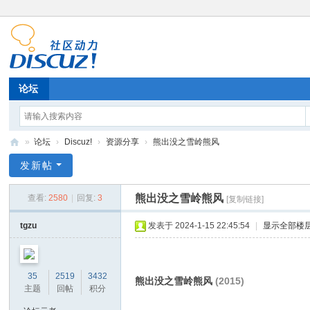
论坛
»
论坛
›
Discuz!
›
资源分享
›
熊出没之雪岭熊风
11
发新帖
52
熊出没之雪岭熊风
查看:
2580
|
回复:
3
[复制链接]
11
tgzu
发表于 2024-1-15 22:45:54
|
显示全部楼
35
2519
3432
熊出没之雪岭熊风
(2015)
主题
回帖
积分