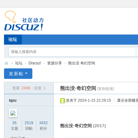
论坛
»
论坛
›
Discuz!
›
资源分享
›
熊出没·奇幻空间
11
发新帖
52
熊出没·奇幻空间
查看:
2498
|
回复:
1
[复制链接]
11
tgzu
发表于 2024-1-15 22:29:15
|
显示全部楼
35
2519
3432
熊出没·奇幻空间
(2017)
主题
回帖
积分