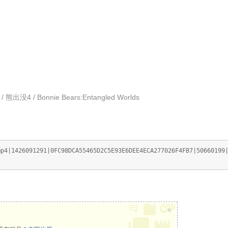
 / Bonnie Bears:Entangled Worlds
426091291|0FC98DCA55465D2C5E93E6DEE4ECA277026F4FB7|50660199|
×