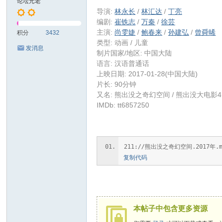
论坛元老
导演:
林永长
/
林汇达
/
丁亮
编剧:
崔铁志
/
万秦
/
徐芸
主演:
尚雯婕
/
鲍春来
/
孙建弘
/
曾舜晞
积分
3432
类型: 动画 / 儿童
发消息
制片国家/地区: 中国大陆
语言: 汉语普通话
上映日期: 2017-01-28(中国大陆)
片长: 90分钟
又名: 熊出没之奇幻空间 / 熊出没大电影4 / 熊出没4
IMDb: tt6857250
211://熊出没之奇幻空间.2017年.mp4|1
复制代码
本帖子中包含更多资源