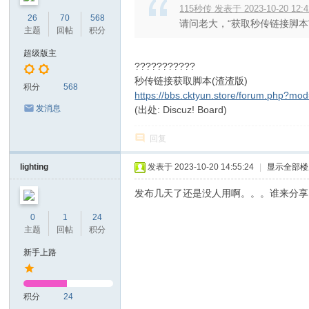
115秒传 发表于 2023-10-20 12:4
26
70
568
请问老大，“获取秒传链接脚本
主题
回帖
积分
超级版主
???????????
秒传链接获取脚本(渣渣版)
积分
568
https://bbs.cktyun.store/forum.php?mo
发消息
(出处: Discuz! Board)
回复
lighting
发表于 2023-10-20 14:55:24
|
显示全部楼
发布几天了还是没人用啊。。。谁来分享
0
1
24
主题
回帖
积分
新手上路
积分
24