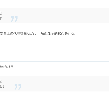
9
作
要看上传代理链接状态：，后面显示的状态是什么
示全部楼层
2
载？