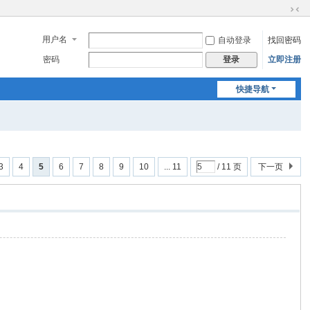
切
换
用户名
自动登录
找回密码
到
窄
密码
立即注册
登录
版
快捷导航
3
4
5
6
7
8
9
10
... 11
/ 11 页
下一页