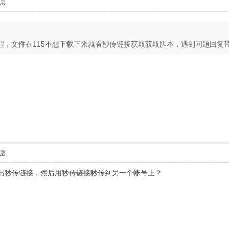
层
，文件在115不想下载下来就看秒传链接获取获取脚本，遇到问题回复带上图
层
弄出秒传链接，然后用秒传链接秒传到另一个帐号上？