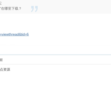
2
”在哪里下载？
d=viewthread&tid=6
层
点资源