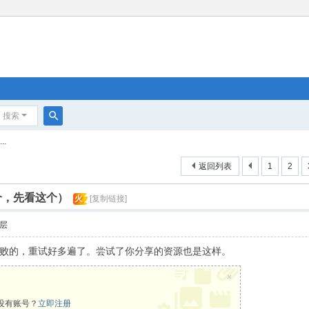
搜索
搜
.
索
返回列表
1
2
个，先看这个）
火
[复制链接]
层
败的，重试好多遍了。尝试了你分享的资源也是这样。
×
没有账号？
立即注册