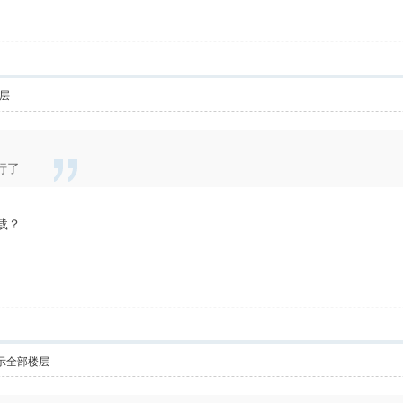
层
行了
载？
示全部楼层